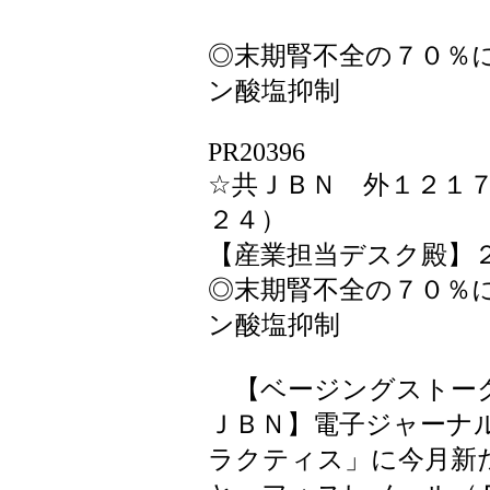
◎末期腎不全の７０％
ン酸塩抑制
PR20396
☆共ＪＢＮ 外１２１
２４）
【産業担当デスク殿】
◎末期腎不全の７０％
ン酸塩抑制
【ベージングストーク
ＪＢＮ】電子ジャーナ
ラクティス」に今月新