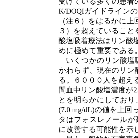
受けている多くの患者
K/DOQIガイドラインの上限値１
（注６）をはるかに上回る2.1
３）を超えていること
酸塩吸着療法はリン酸
めに極めて重要である
いくつかのリン酸塩吸
かわらず、現在のリン
る。６０００人を超え
間血中リン酸塩濃度が2.0 mm
とを明らかにしており、３０
(7.0 mg/dL)の値
タはフォスレノールが
に改善する可能性を示