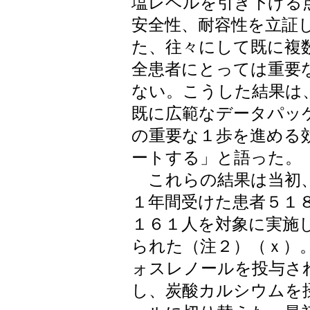
塩レベルを引き下げる
安全性、耐容性を立証
た、往々にして既に複
全患者にとっては重要
ない。こうした結果は
既に広範なデータパッ
の重要な１歩を進める
ートする」と語った。
これらの結果は当初、
１年間受けた患者５１
１６１人を対象に実施
られた（注２）（ｘ）
ォスレノールを投与さ
し、炭酸カルシウムを