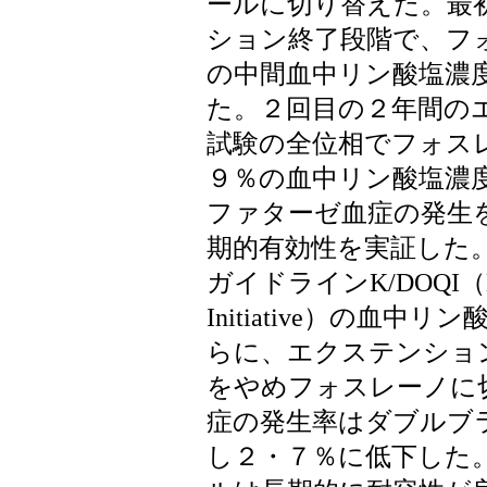
ールに切り替えた。最
ション終了段階で、フ
の中間血中リン酸塩濃度は1.76
た。２回目の２年間の
試験の全位相でフォス
９％の血中リン酸塩濃度は
ファターゼ血症の発生
期的有効性を実証した
ガイドラインK/DOQI（Kidney
Initiative）の血中リ
らに、エクステンショ
をやめフォスレーノに
症の発生率はダブルブ
し２・７％に低下した