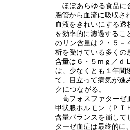
ほぼあらゆる食品に含
腸管から血流に吸収さ
血液をきれいにする透
を効率的に濾過するこ
のリン含量は２・５－
析を受けている多くの
含量は６・５ｍｇ／ｄ
は、少なくとも１年間
て、目立って病気が進
クにつながる。
高フォスファターゼ血
甲状腺ホルモン（ＰＴ
含量バランスを崩して
ターゼ血症は最終的に