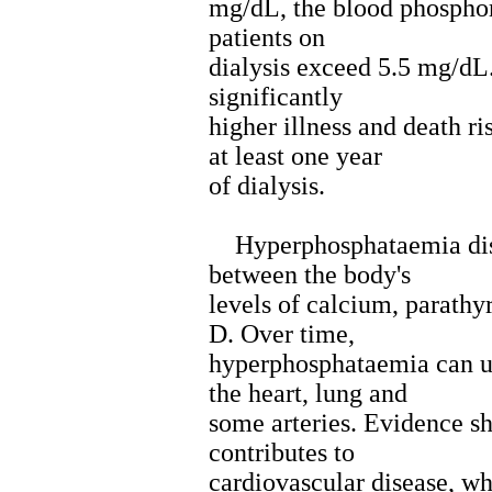
mg/dL, the blood phosphor
patients on
dialysis exceed 5.5 mg/dL.
significantly
higher illness and death r
at least one year
of dialysis.
Hyperphosphataemia disru
between the body's
levels of calcium, parath
D. Over time,
hyperphosphataemia can ult
the heart, lung and
some arteries. Evidence 
contributes to
cardiovascular disease, wh