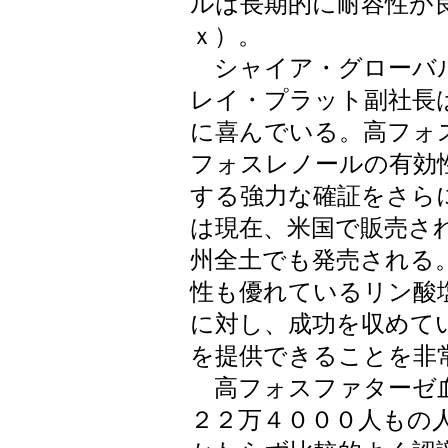
ルは長期的に耐容性が
ｘ）。
シャイア・グローバ
レイ・プラット副社長
に喜んでいる。高フォ
フォスレノールの有効
する強力な確証をさら
は現在、米国で販売さ
州全土でも発売される
性も優れているリン酸
に対し、成功を収めて
を提供できることを非
高フォスファターゼ血
２２万４０００人もの