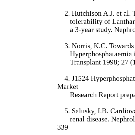
2. Hutchison A.J. et al. 
tolerability of Lanthan
a 3-year study. Nephron 
3. Norris, K.C. Towards
Hyperphosphataemia in 
Transplant 1998; 27 (12
4. J1524 Hyperphosphata
Market
Research Report prepared
5. Salusky, I.B. Cardiovas
renal disease. Nephrol D
339