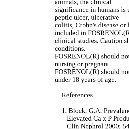
animals, the clinical
significance in humans is
peptic ulcer, ulcerative
colitis, Crohn's disease o
included in FOSRENOL(
clinical studies. Caution s
conditions.
FOSRENOL(R) should not b
nursing or pregnant.
FOSRENOL(R) should not b
under 18 years of age.
References
1. Block, G.A. Prevalenc
Elevated Ca x P Product
Clin Nephrol 2000; 54 (