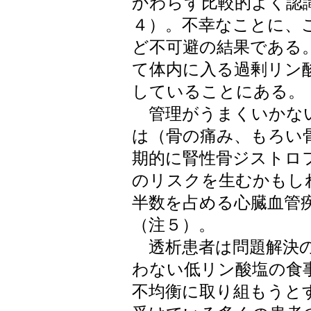
かわらず比較的よく認
４）。不幸なことに、
ど不可避の結果である
て体内に入る過剰リン
していることにある。
管理がうまくいかない
は（骨の痛み、もろい
期的に腎性骨ジストロ
のリスクを生むかもし
半数を占める心臓血管
（注５）。
透析患者は問題解決の
わない低リン酸塩の食
不均衡に取り組もうと