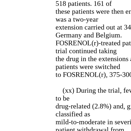
518 patients. 161 of
these patients were then e
was a two-year
extension carried out at 34
Germany and Belgium.
FOSRENOL(r)-treated pati
trial continued taking
the drug in the extensions
patients were switched
to FOSRENOL(r), 375-3000 
(xx) During the trial, fe
to be
drug-related (2.8%) and, g
classified as
mild-to-moderate in severi
patient withdrawal from