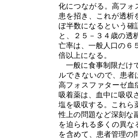
化につながる。高フォ
患を招き、これが透析
ぼ半数になるという確
と、２５－３４歳の透
亡率は、一般人口の６
倍以上になる。
一般に食事制限だけで
ルできないので、患者
高フォスファターゼ血
吸着薬は、血中に吸収
塩を吸収する。これら
性上の問題など深刻な
を迫られる多くの異な
を含めて、患者管理の