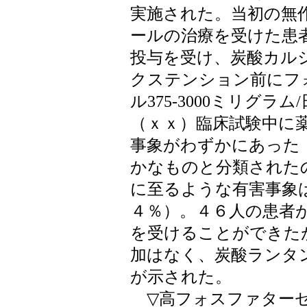
実施された。当初の無
ールの治療を受けた患
投与を受け、炭酸カル
クステンション前にフ
ル375-3000ミリグラ
（ｘｘ）臨床試験中に
事象がわずかにあった
かなものと分類された
に至るような有害事象
４％）。４６人の患者
を受けることができた
加はなく、炭酸ランタ
が示された。
▽高フォスファターゼ