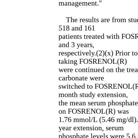
management."
The results are from stud
518 and 161
patients treated with FOS
and 3 years,
respectively.(2)(x) Prior t
taking FOSRENOL(R)
were continued on the tre
carbonate were
switched to FOSRENOL(R). 
month study extension,
the mean serum phosphate 
on FOSRENOL(R) was
1.76 mmol/L (5.46 mg/dl).
year extension, serum
phosphate levels were 5.6 